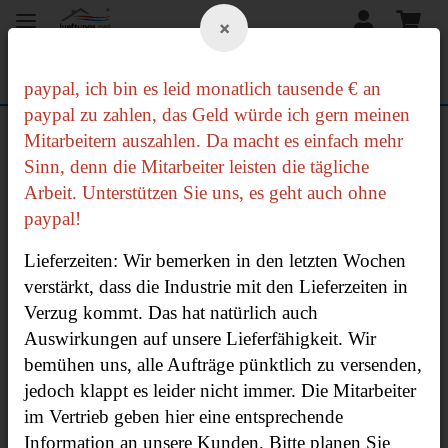
×
paypal, ich bin es leid monatlich tausende € an
paypal zu zahlen, das Geld würde ich gern meinen
PROFESSIONELLE LÜFTUNGSTECHNIK
Mitarbeitern auszahlen. Da macht es einfach mehr
FÜR EIN PERFEKTES RAUMKLIMA
Sinn, denn die Mitarbeiter leisten die tägliche
Arbeit. Unterstützen Sie uns, es geht auch ohne
VON DER KELLERENTLÜFTUNG BIS ZUM
paypal!
MEHRFAMILIENHAUS, FRAGEN SIE UNS.
Lieferzeiten: Wir bemerken in den letzten Wochen
verstärkt, dass die Industrie mit den Lieferzeiten in
Verzug kommt. Das hat na
t
ürlich auch
Auswirkungen auf unsere Lieferfähigkeit. Wir
bemühen uns, alle Aufträge pünktlich zu versenden,
jedoch klappt es leider nicht immer. Die Mitarbeiter
im Vertrieb geben hier eine entsprechende
Information an unsere Kunden. Bitte planen Sie