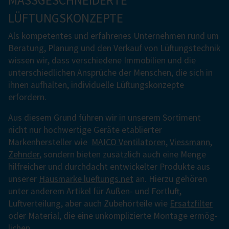
MASSGESCHNEIDERTE L
ÜFTUNGSKONZEPTE
Als kompetentes und erfahrenes Un­ter­neh­men rund um
Bera­tung, Pla­nung und den Ver­kauf von Lüf­tungs­tech­nik
wissen wir, dass ver­schie­dene Im­mobi­lien und die
unter­schied­li­chen An­sprüche der Men­schen, die sich in
ihnen aufhalten, individuelle Lüftungskonzepte
erfordern.
Aus diesem Grund führen wir in unserem Sortiment
nicht nur hochwertige Geräte etablierter
Markenhersteller wie
MAICO Ventilatoren
,
Viessmann
,
Zehnder
, sondern bieten zusätzlich auch eine Menge
hilfreicher und durchdacht entwickelter Produkte aus
unserer
Hausmarke lueftungs.net
an. Hierzu gehören
unter anderem Artikel für Außen- und Fortluft,
Luftverteilung, aber auch Zubehörteile wie
Ersatzfilter
oder Material, die eine un­komp­lizier­te Mon­ta­ge er­mög­
li­chen.