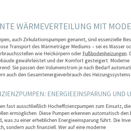
IENTE WÄRMEVERTEILUNG MIT MO
en, auch Zirkulationspumpen genannt, sind essenzielle Bes
lose Transport des Wärmeträger Mediums – sei es Wasser ode
erbrauchsstellen wie Heizkörpern oder
Fußbodenheizungen
.
bäude gewährleistet und der Komfort gesteigert. Moderne
erend: Sie passen den Volumenstrom je nach Bedarf automat
ern auch den Gesamtenergieverbrauch des Heizungssystems 
IZIENZPUMPEN: ENERGIEEINSPARUNG UND 
 fast ausschließlich Hocheffizienzpumpen zum Einsatz, die 
llen ermöglichen. Diese Pumpen erkennen automatisch den b
, was zu einer erheblichen Energieeinsparung führt. Die Inves
ch, sondern auch finanziell. Wer auf eine moderne