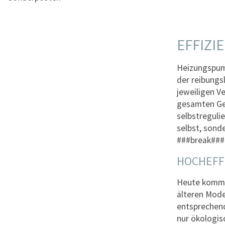
EFFIZ
Heizungspump
der reibungs
jeweiligen V
gesamten Ge
selbstreguli
selbst, sond
###break###
HOCHEFF
Heute kommen
älteren Mode
entsprechend
nur ökologis