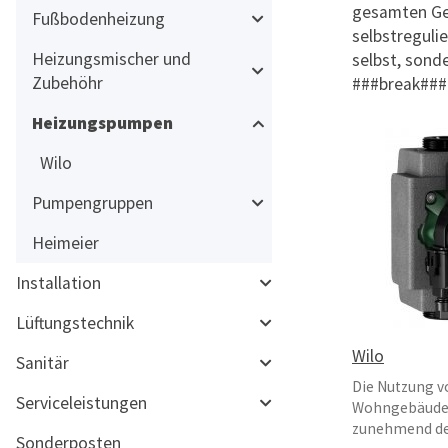
gesamten Ge
Fußbodenheizung
selbstreguli
Heizungsmischer und
selbst, sond
Zubehöhr
###break###
Heizungspumpen
Wilo
Pumpengruppen
Heimeier
Installation
Lüftungstechnik
Wilo
Sanitär
Die Nutzung v
Serviceleistungen
Wohngebäuden
zunehmend den
Sonderposten