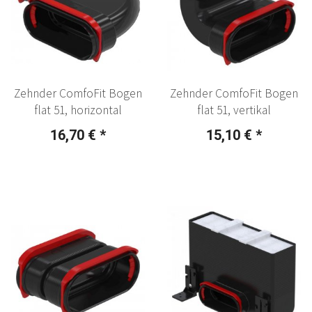
Zehnder ComfoFit Bogen
Zehnder ComfoFit Bogen
flat 51, horizontal
flat 51, vertikal
16,70 €
*
15,10 €
*