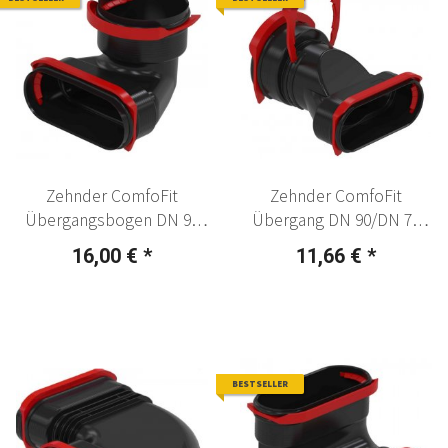
Zehnder ComfoFit
Zehnder ComfoFit
Übergangsbogen DN 90
Übergang DN 90/DN 75
auf flat 51, 90°
auf flat 51
16,00 €
*
11,66 €
*
BESTSELLER