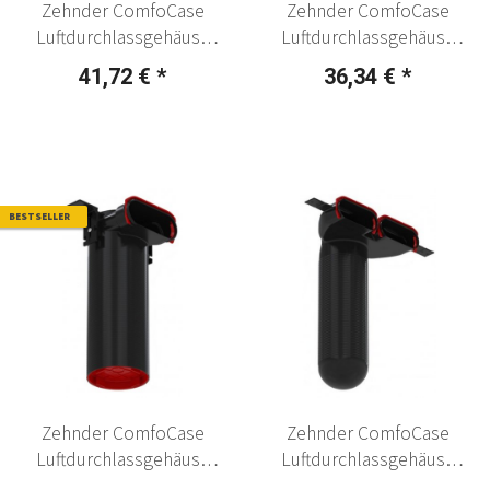
Zehnder ComfoCase
Zehnder ComfoCase
Luftdurchlassgehäuse
Luftdurchlassgehäuse
CLRF, gerade
CLRF, H=123 mm
41,72 €
*
36,34 €
*
BESTSELLER
Zehnder ComfoCase
Zehnder ComfoCase
Luftdurchlassgehäuse
Luftdurchlassgehäuse
CLRF, H=358 mm
CLRF, 2 x flat 51