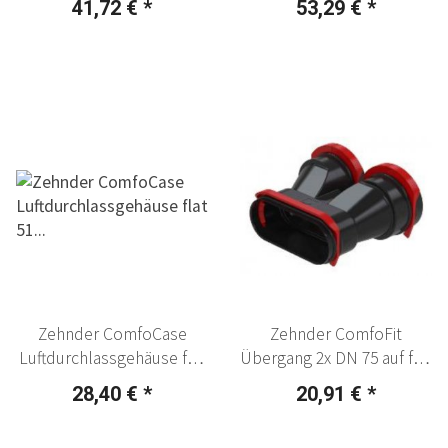
41,72 €
*
53,29 €
*
Zehnder ComfoCase
Zehnder ComfoFit
Luftdurchlassgehäuse flat
Übergang 2x DN 75 auf flat
51 für Renovation
51
28,40 €
*
20,91 €
*