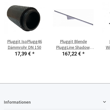
Pluggit IsoPlugg46
Pluggit Blende
Dämmrohr DN 150
PluggLine Shadow,
Wi
Edelstahl
Put
17,39 €
*
167,22 €
*
Informationen