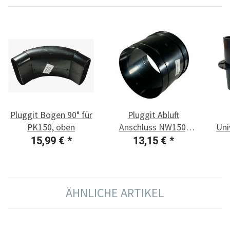
Pluggit Bogen 90° für
Pluggit Abluft
PK150, oben
Anschluss NW150,
Uni
Länge 135 mm
P
15,99 €
*
13,15 €
*
ÄHNLICHE ARTIKEL