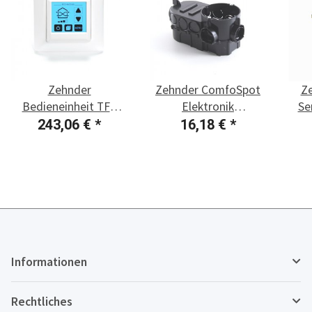
Zehnder
Zehnder ComfoSpot
Ze
Bedieneinheit TFT
Elektronik
Se
ComfoSpot Twin40
Unterputzeinbaudose
243,06 €
*
16,18 €
*
Informationen
Rechtliches