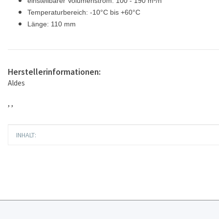
einstellbarer Volumenstrom: 100 - 190 m³/h
Temperaturbereich: -10°C bis +60°C
Länge: 110 mm
Herstellerinformationen:
Aldes
, ,
Produkteigenschaft
Wert
INHALT: