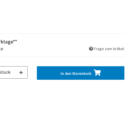
rktage**
ge
Frage zum Artikel
Stück
In den Warenkorb