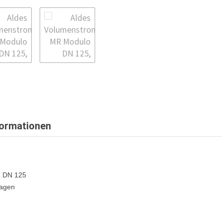
formationen
g DN 125
lagen