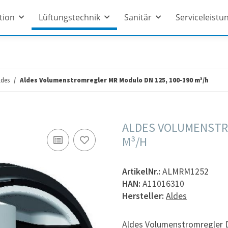
ation
Lüftungstechnik
Sanitär
Serviceleistu
ldes
Aldes Volumenstromregler MR Modulo DN 125, 100-190 m³/h
ALDES VOLUMENSTR
M³/H
ArtikelNr.:
ALMRM1252
HAN:
A11016310
Hersteller:
Aldes
Aldes Volumenstromregler 