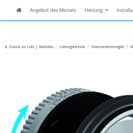
Angebot des Monats
Heizung
Install
Zurück zur Liste
Startseite
Lüftungstechnik
Volumenstromregler
A