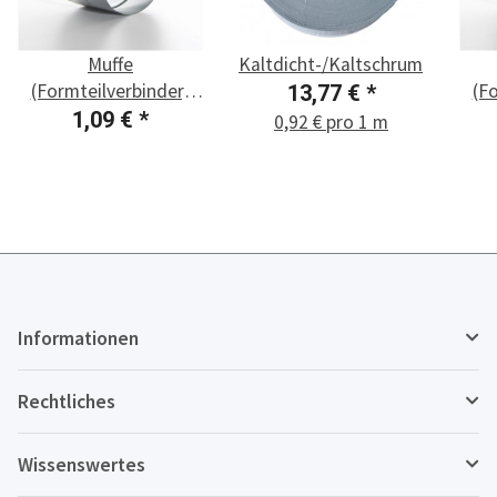
Muffe
Kaltdicht-/Kaltschrumpfband
(Formteilverbinder)
(F
13,77 €
*
DN 125
1,09 €
*
0,92 € pro 1 m
Informationen
Rechtliches
Wissenswertes