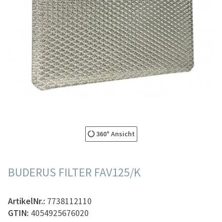
360° Ansicht
BUDERUS FILTER FAV125/K
ArtikelNr.:
7738112110
GTIN:
4054925676020