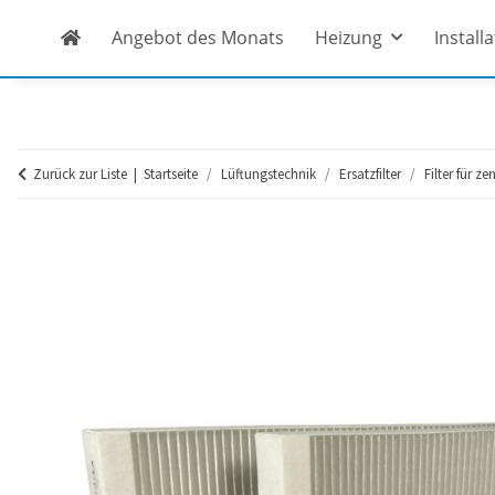
Angebot des Monats
Heizung
Install
Zurück zur Liste
Startseite
Lüftungstechnik
Ersatzfilter
Filter für z