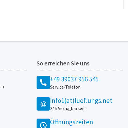
So erreichen Sie uns
+49 39037 956 545
en
Service-Telefon
info1(at)lueftungs.net
@
24h Verfügbarkeit
Öffnungszeiten