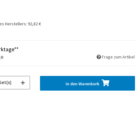
es Herstellers
:
92,82 €
rktage**
ge
Frage zum Artikel
Set(s)
In den Warenkorb