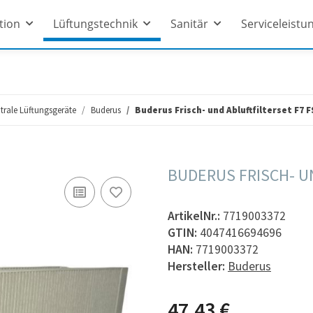
ation
Lüftungstechnik
Sanitär
Serviceleistu
entrale Lüftungsgeräte
Buderus
Buderus Frisch- und Abluftfilterset F7 F
BUDERUS FRISCH- U
ArtikelNr.:
7719003372
GTIN:
4047416694696
HAN:
7719003372
Hersteller:
Buderus
47,43 €