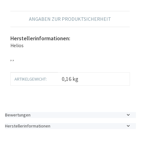
ANGABEN ZUR PRODUKTSICHERHEIT
Herstellerinformationen:
Helios
, ,
Produkteigenschaft
Wert
0,16
kg
ARTIKELGEWICHT:
Bewertungen
Herstellerinformationen