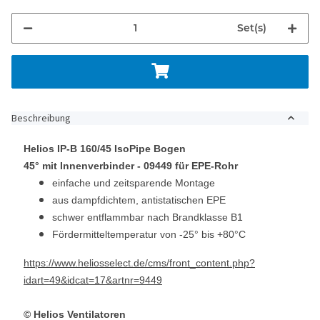
Set(s)
Beschreibung
Helios
IP-B 160/45 IsoPipe
Bogen
45° mit Innenverbinder - 09449 für EPE-Rohr
einfache und zeitsparende Montage
aus dampfdichtem, antistatischen EPE
schwer entflammbar nach Brandklasse B1
Fördermitteltemperatur von -25° bis +80°C
https://www.heliosselect.de/cms/front_content.php?
idart=49&idcat=17&artnr=9449
© Helios Ventilatoren