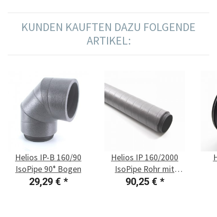
KUNDEN KAUFTEN DAZU FOLGENDE
ARTIKEL:
Helios IP-B 160/90
Helios IP 160/2000
H
IsoPipe 90° Bogen
IsoPipe Rohr mit
Innenverbinder
29,29 €
*
90,25 €
*