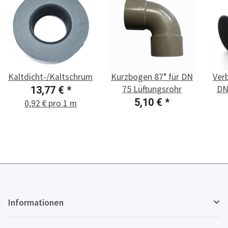
Kaltdicht-/Kaltschrumpfband
Kurzbogen 87° für DN
Ver
75 Lüftungsrohr
DN
13,77 €
*
5,10 €
*
0,92 € pro 1 m
Informationen