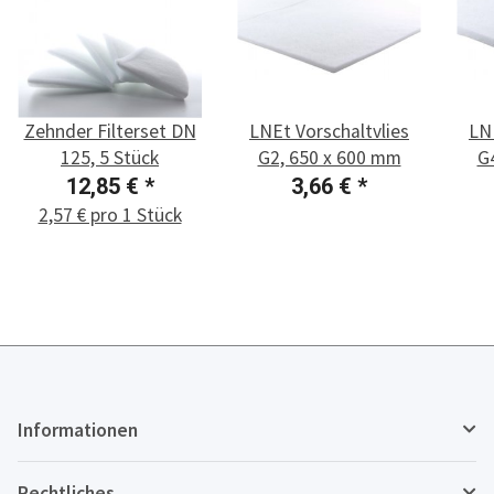
Zehnder Filterset DN
LNEt Vorschaltvlies
LNE
125, 5 Stück
G2, 650 x 600 mm
G
12,85 €
*
3,66 €
*
2,57 € pro 1 Stück
Informationen
Rechtliches