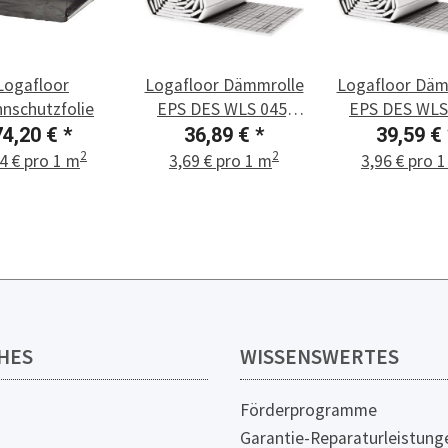
Logafloor
Logafloor Dämmrolle
Logafloor Däm
nnschutzfolie
EPS DES WLS 045,
EPS DES WLS
20-2 (10 m²)
30-3 (10 m
74,20 €
*
36,89 €
*
39,59 €
2
2
4 € pro 1 m
3,69 € pro 1 m
3,96 € pro 
HES
WISSENSWERTES
Förderprogramme
Garantie-Reparaturleistung