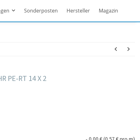
ngen
Sonderposten
Hersteller
Magazin
 PE-RT 14 X 2
- 0,00 € (0,57 € pro m)