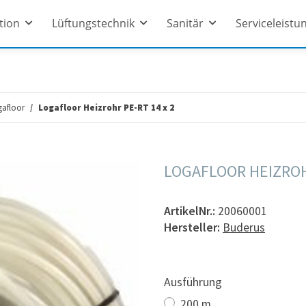
ation
Lüftungstechnik
Sanitär
Serviceleistu
gafloor
Logafloor Heizrohr PE-RT 14 x 2
LOGAFLOOR HEIZROHR
ArtikelNr.:
20060001
Hersteller:
Buderus
Ausführung
200 m