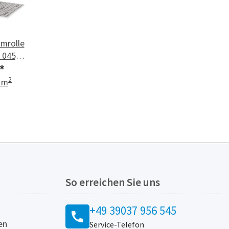
mrolle
 045,
²)
*
2
1 m
So erreichen Sie uns
+49 39037 956 545
en
Service-Telefon