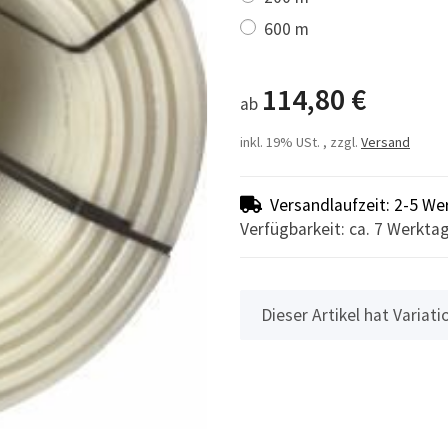
600 m
114,80 €
ab
inkl. 19% USt. , zzgl.
Versand
Versandlaufzeit: 2-5 We
Verfügbarkeit: ca. 7 Werkta
x
Dieser Artikel hat Variat