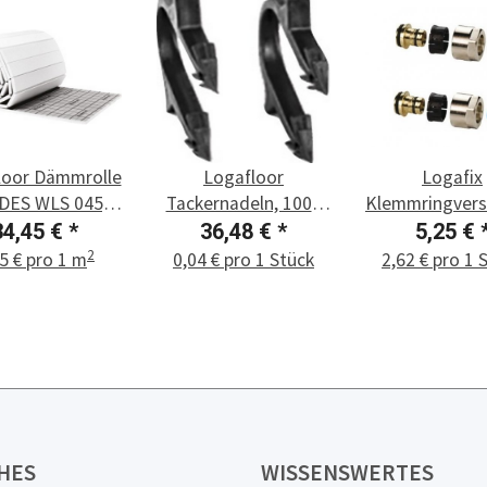
loor Dämmrolle
Logafloor
Logafix
DES WLS 045,
Tackernadeln, 1000
Klemmringver
5-2 (10 m²)
Stück
17 x 2
34,45 €
*
36,48 €
*
5,25 €
2
5 € pro 1 m
0,04 € pro 1 Stück
2,62 € pro 1 
HES
WISSENSWERTES