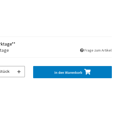
rktage**
ktage
Frage zum Artikel
Stück
In den Warenkorb