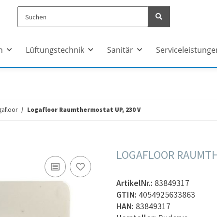
n
Lüftungstechnik
Sanitär
Serviceleistunge
gafloor
Logafloor Raumthermostat UP, 230 V
LOGAFLOOR RAUMTHE
ArtikelNr.:
83849317
GTIN:
4054925633863
HAN:
83849317