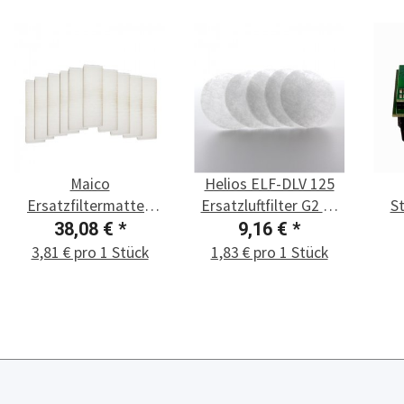
Maico
Helios ELF-DLV 125
Ersatzfiltermatten
Ersatzluftfilter G2 zu
S
WSG-EG 320/470, 10
DLV 125 und ZLA 125,
38,08 €
*
9,16 €
*
Stück
5 Stück
3,81 € pro 1 Stück
1,83 € pro 1 Stück