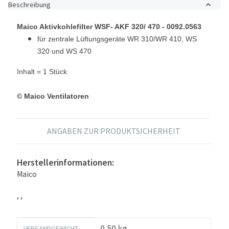
Beschreibung
Maico Aktivkohlefilter WSF- AKF 320/ 470 -
0092.0563
für zentrale Lüftungsgeräte WR 310/WR 410, WS
320 und WS 470
Inhalt = 1 Stück
© Maico Ventilatoren
ANGABEN ZUR PRODUKTSICHERHEIT
Herstellerinformationen:
Maico
, ,
Produkteigenschaft
Wert
0,50 kg
VERSANDGEWICHT: