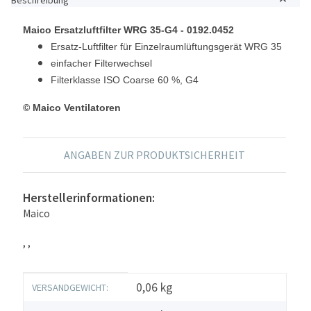
Maico Ersatzluftfilter WRG 35-G4 -
0192.0452
Ersatz-Luftfilter für Einzelraumlüftungsgerät WRG 35
einfacher Filterwechsel
Filterklasse ISO Coarse 60 %, G4
© Maico Ventilatoren
ANGABEN ZUR PRODUKTSICHERHEIT
Herstellerinformationen:
Maico
, ,
Produkteigenschaft
Wert
0,06 kg
VERSANDGEWICHT: