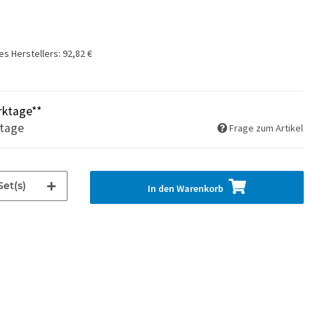
es Herstellers
:
92,82 €
rktage**
ktage
Frage zum Artikel
Set(s)
In den Warenkorb