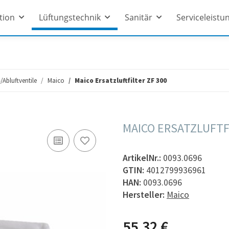
ation
Lüftungstechnik
Sanitär
Serviceleistu
-/Abluftventile
Maico
Maico Ersatzluftfilter ZF 300
MAICO ERSATZLUFTFI
ArtikelNr.:
0093.0696
GTIN:
4012799936961
HAN:
0093.0696
Hersteller:
Maico
55,32 €