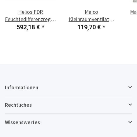
Helios FDR
Maico
Mai
Feuchtedifferenzregelung
Kleinraumventilator
mit Innensteuerung
ECA 100 ipro
592,18 €
*
119,70 €
*
und Außensensor
Informationen
Rechtliches
Wissenswertes