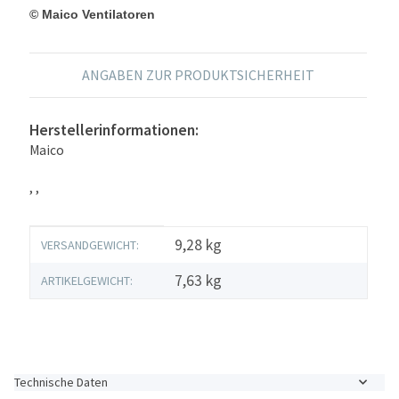
© Maico Ventilatoren
ANGABEN ZUR PRODUKTSICHERHEIT
Herstellerinformationen:
Maico
, ,
Produkteigenschaft
Wert
9,28 kg
VERSANDGEWICHT:
7,63
kg
ARTIKELGEWICHT:
Technische Daten