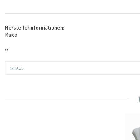
Herstellerinformationen:
Maico
, ,
Produkteigenschaft
Wert
INHALT: