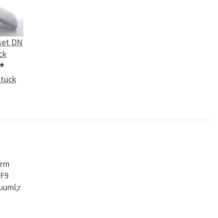
set DN
ck
*
Stück