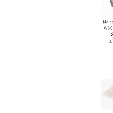
Maico
WSG 
3,