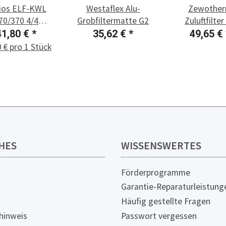
ios ELF-KWL
Westaflex Alu-
Zewothe
70/370 4/4
Grobfiltermatte G2
Zuluftfilter
tzluftfilter G4
Pollenfilter f
41,80 €
*
35,62 €
*
49,65 €
500
 € pro 1 Stück
HES
WISSENSWERTES
Förderprogramme
Garantie-Reparaturleistung
Häufig gestellte Fragen
hinweis
Passwort vergessen