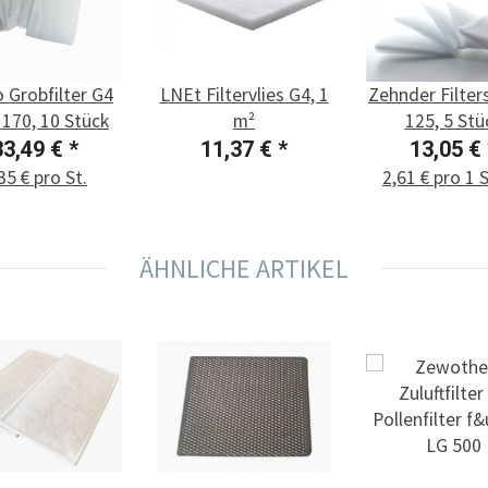
 Grobfilter G4
LNEt Filtervlies G4, 1
Zehnder Filter
170, 10 Stück
m²
125, 5 Stü
33,49 €
*
11,37 €
*
13,05 €
35 € pro St.
2,61 € pro 1 
ÄHNLICHE ARTIKEL