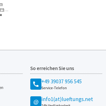
rm
 F9
ür LG
*
So erreichen Sie uns
+49 39037 956 545
en
Service-Telefon
info1(at)lueftungs.net
@
24h Verfügbarkeit