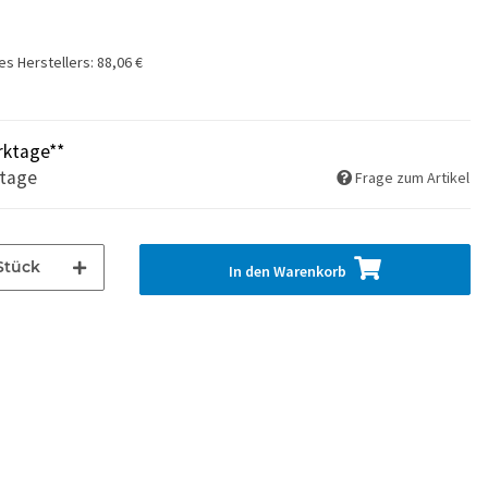
es Herstellers
:
88,06 €
rktage**
ktage
Frage zum Artikel
Stück
In den Warenkorb