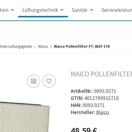
ation
Lüftungstechnik
Sanitär
Serviceleistu
entrale Lüftungsgeräte
Maico
Maico Pollenfilter F7, WSF 170
MAICO POLLENFILTER
ArtikelNr.:
0093.0271
GTIN:
4012799932710
HAN:
0093.0271
Hersteller:
Maico
48,59 €