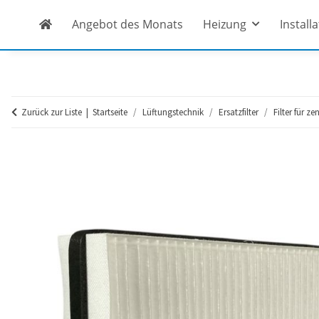
Angebot des Monats
Heizung
Install
Zurück zur Liste
Startseite
Lüftungstechnik
Ersatzfilter
Filter für z