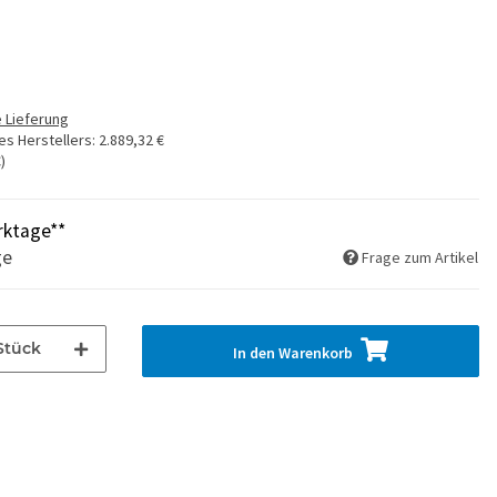
 Lieferung
es Herstellers
:
2.889,32 €
€
)
rktage**
ge
Frage zum Artikel
Stück
In den Warenkorb