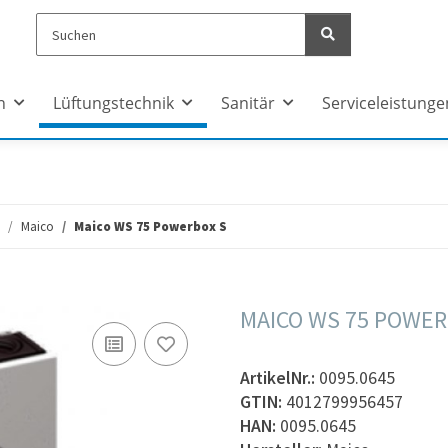
n
Lüftungstechnik
Sanitär
Serviceleistunge
Maico
Maico WS 75 Powerbox S
MAICO WS 75 POWER
ArtikelNr.:
0095.0645
GTIN:
4012799956457
HAN:
0095.0645