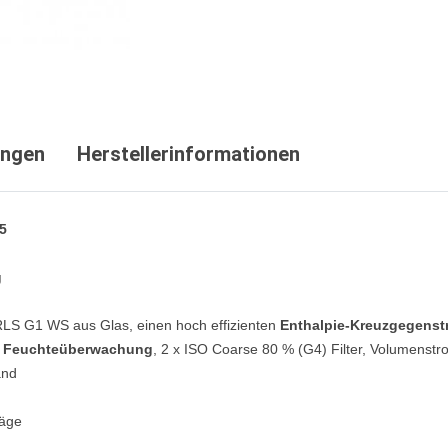
ungen
Herstellerinformationen
5
g
RLS G1 WS aus Glas, einen hoch effizienten
Enthalpie-Kreuzgegens
d Feuchteüberwachung
, 2 x ISO Coarse 80 % (G4) Filter, Volumenst
and
räge