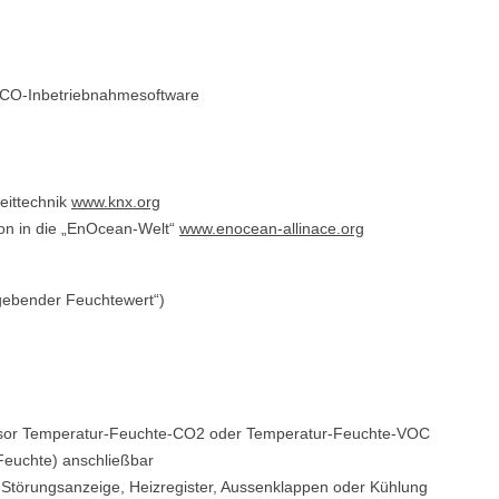
AICO-Inbetriebnahmesoftware
eittechnik
www.knx.org
on in die „EnOcean-Welt“
www.enocean-allinace.org
gebender Feuchtewert“)
sensor Temperatur-Feuchte-CO2 oder Temperatur-Feuchte-VOC
Feuchte) anschließbar
d Störungsanzeige, Heizregister, Aussenklappen oder Kühlung