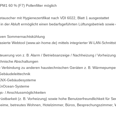
ePM1 60 % (F7) Pollenfilter möglich
uscher mit Hygienezertifikat nach VDI 6022, Blatt 1 ausgestattet
n der Abluft ermöglicht einen bedarfsgeführten Lüftungsbetrieb sowie e
ssiven Sommernachtskühlung
ierte Webtool (www.air-home.de) mittels integrierter W-LAN-Schnittst
nsteuerung von z. B. Alarm / Betriebsanzeige / Nachheizung / Vorheizun
technische Abschaltungen
he Verbindung zu anderen haustechnischen Geräten z. B. Wärmepumpe
 Gebäudeleittechnik
in KNX-Gebäudesysteme
n EnOcean-Systeme
gs- / Anschlussmöglichkeiten
stbarkeit (z. B. Vorheizung) sowie hohe Benutzerfreundlichkeit für S
eheime, betreutes Wohnen, Hotelzimmer, Büros, Besprechungszimmer,