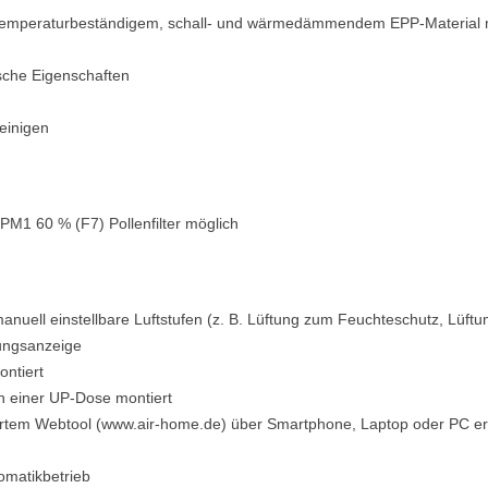
 temperaturbeständigem, schall- und wärmedämmendem EPP-Material mi
sche Eigenschaften
einigen
ePM1 60 % (F7) Pollenfilter möglich
uell einstellbare Luftstufen (z. B. Lüftung zum Feuchteschutz, Lüftun
rungsanzeige
ntiert
n einer UP-Dose montiert
rtem Webtool (www.air-home.de) über Smartphone, Laptop oder PC erm
omatikbetrieb