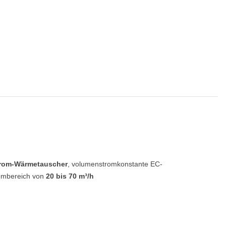
trom-Wärmetauscher
, volumenstromkonstante EC-
rombereich von
20 bis 70 m³/h