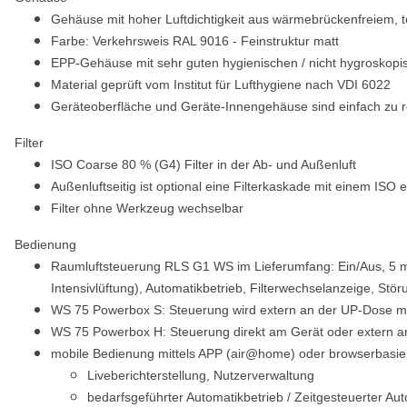
Gehäuse mit hoher Luftdichtigkeit aus wärmebrückenfreiem,
Farbe: Verkehrsweis RAL 9016 - Feinstruktur matt
EPP-Gehäuse mit sehr guten hygienischen / nicht hygroskopi
Material geprüft vom Institut für Lufthygiene nach VDI 6022
Geräteoberfläche und Geräte-Innengehäuse sind einfach zu r
Filter
ISO Coarse 80 % (G4) Filter in der Ab- und Außenluft
Außenluftseitig ist optional eine Filterkaskade mit einem ISO 
Filter ohne Werkzeug wechselbar
Bedienung
Raumluftsteuerung RLS G1 WS im Lieferumfang: Ein/Aus, 5 man
Intensivlüftung), Automatikbetrieb, Filterwechselanzeige, Stö
WS 75 Powerbox S: Steuerung wird extern an der UP-Dose mo
WS 75 Powerbox H: Steuerung direkt am Gerät oder extern a
mobile Bedienung mittels APP (air@home) oder browserbasie
Liveberichterstellung, Nutzerverwaltung
bedarfsgeführter Automatikbetrieb / Zeitgesteuerter Aut