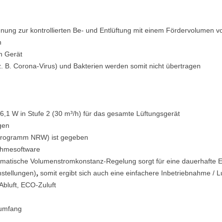
nung zur kontrollierten Be- und Entlüftung mit einem Fördervolumen v
n
n Gerät
z. B. Corona-Virus) und Bakterien werden somit nicht übertragen
 6,1 W in Stufe 2 (30 m³/h) für das gesamte Lüftungsgerät
gen
rprogramm NRW) ist gegeben
nahmesoftware
tomatische Volumenstromkonstanz-Regelung sorgt für eine dauerhafte E
,
nstellungen)
somit ergibt sich auch eine einfachere Inbetriebnahme /
Abluft, ECO-Zuluft
rumfang