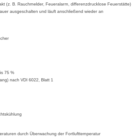
kt (z. B. Rauchmelder, Feueralarm, differenzdrucklose Feuerstätte)
fdauer ausgeschalten und läuft anschließend wieder an
scher
is 75 %
ang) nach VDI 6022, Blatt 1
chtskühlung
eraturen durch Überwachung der Fortlufttemperatur