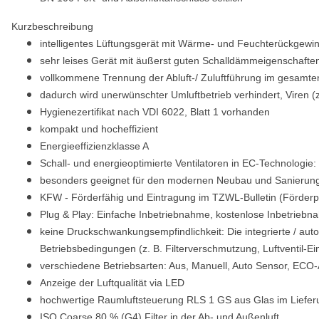
Kurzbeschreibung
intelligentes Lüftungsgerät mit Wärme- und Feuchterückgewin
sehr leises Gerät mit äußerst guten Schalldämmeigenschafte
vollkommene Trennung der Abluft-/ Zuluftführung im gesamte
dadurch wird unerwünschter Umluftbetrieb verhindert, Viren (
Hygienezertifikat nach VDI 6022, Blatt 1 vorhanden
kompakt und hocheffizient
Energieeffizienzklasse A
Schall- und energieoptimierte Ventilatoren in EC-Technologie:
besonders geeignet für den modernen Neubau und Sanierun
KFW - Förderfähig und Eintragung im TZWL-Bulletin (Förde
Plug & Play: Einfache Inbetriebnahme, kostenlose Inbetrieb
keine Druckschwankungsempfindlichkeit: Die integrierte / au
Betriebsbedingungen (z. B. Filterverschmutzung, Luftventil-Ei
verschiedene Betriebsarten: Aus, Manuell, Auto Sensor, ECO-
Anzeige der Luftqualität via LED
hochwertige Raumluftsteuerung RLS 1 GS aus Glas im Liefe
ISO Coarse 80 % (G4) Filter in der Ab- und Außenluft