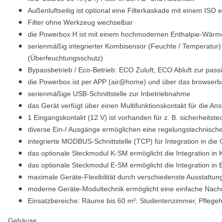
Außenluftseitig ist optional eine Filterkaskade mit einem ISO 
Filter ohne Werkzeug wechselbar
die Powerbox H ist mit einem hochmodernen Enthalpie-Wärmeta
serienmäßig integrierter Kombisensor (Feuchte / Temperatur) i
(Überfeuchtungsschutz)
Bypassbetrieb / Eco-Betrieb: ECO Zuluft, ECO Abluft zur pa
die Powerbox ist per APP (air@home) und über das browserbas
serienmäßige USB-Schnittstelle zur Inbetriebnahme
das Gerät verfügt über einen Multifunktionskontakt für die A
1 Eingangskontakt (12 V) ist vorhanden für z. B. sicherheits
diverse Ein-/ Ausgänge ermöglichen eine regelungstechnisc
integrierte MODBUS-Schnittstelle (TCP) für Integration in die
das optionale Steckmodul K-SM ermöglicht die Integration 
das optionale Steckmodul E-SM ermöglicht die Integration i
maximale Geräte-Flexibilität durch verschiedenste Ausstattun
moderne Geräte-Modultechnik ermöglicht eine einfache Nachrü
Einsatzbereiche: Räume bis 60 m²: Studentenzimmer, Pfleg
Gehäuse