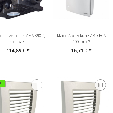
 Luftverteiler MF-VK90-7,
Maico Abdeckung ABD ECA
kompakt
100 ipro 2
114,89 €
*
16,71 €
*
%