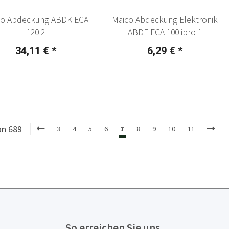
co Abdeckung ABDK ECA
Maico Abdeckung Elektronik
120 2
ABDE ECA 100 ipro 1
34,11 €
*
6,29 €
*
on 689
3
4
5
6
7
8
9
10
11
So erreichen Sie uns