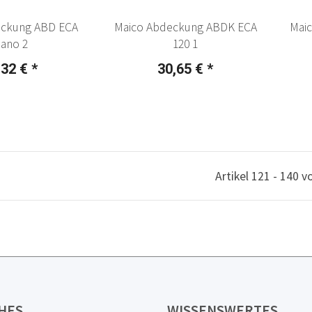
eckung ABD ECA
Maico Abdeckung ABDK ECA
Mai
iano 2
120 1
,32 €
*
30,65 €
*
Artikel 121 - 140 v
HES
WISSENSWERTES