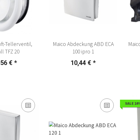
ft-Tellerventil,
Maico Abdeckung ABD ECA
Maico
ll TFZ 20
100 ipro 1
,56 €
*
10,44 €
*
SALE 24