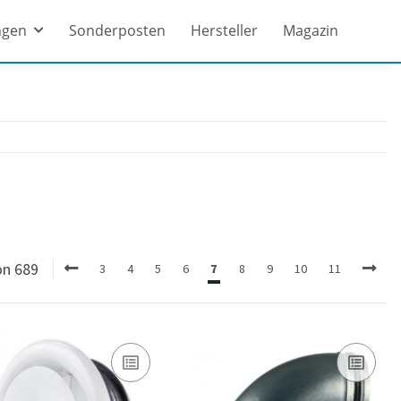
ngen
Sonderposten
Hersteller
Magazin
on 689
3
4
5
6
7
8
9
10
11