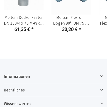
Meltem Deckenkasten
Meltem Flexrohr-
M
DN 100/4 x 75 M-WRG-
Bogen 90°, DN 75 M-
Fle
II DK 4x75/100
WRG-FR-B75
61,35 €
*
30,20 €
*
Fla
x
Informationen
Rechtliches
Wissenswertes