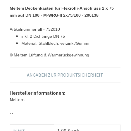
Meltem Deckenkasten für Flexrohr-Anschluss 2 x 75
mm auf DN 100 - M-WRG-II 2x75/100 - 200138
Artikelnummer alt - 732010
inkl. 2 Dichtringe DN 75
Material: Stahlblech, verzinkt/Gummi
© Meltem Lüftung & Wärmerückgewinnung
ANGABEN ZUR PRODUKTSICHERHEIT
Herstellerinformationen:
Meltem
, ,
Produkteigenschaft
Wert
1,00 Stück
INHALT: