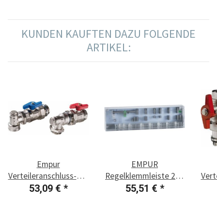
KUNDEN KAUFTEN DAZU FOLGENDE
ARTIKEL:
Empur
EMPUR
Verteileranschluss-Set
Regelklemmleiste 230
Vert
90°
V, 6 Zonen
53,09 €
*
55,51 €
*