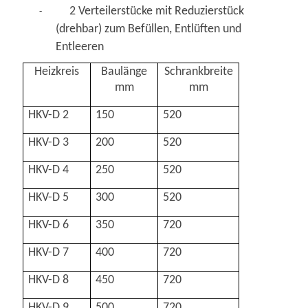
2 Verteilerstücke mit Reduzierstück
-
(drehbar) zum Befüllen, Entlüften und
Entleeren
Heizkreis
Baulänge
Schrankbreite
mm
mm
HKV-D 2
150
520
HKV-D 3
200
520
HKV-D 4
250
520
HKV-D 5
300
520
HKV-D 6
350
720
HKV-D 7
400
720
HKV-D 8
450
720
HKV-D 9
500
720