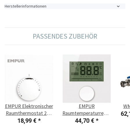
Herstellerinformationen
PASSENDES ZUBEHÖR
EMPUR Elektronischer
EMPUR
WM
Raumthermostat 230
Raumtemperaturregler
62,
V
Display 230 V
18,99 €
*
44,70 €
*