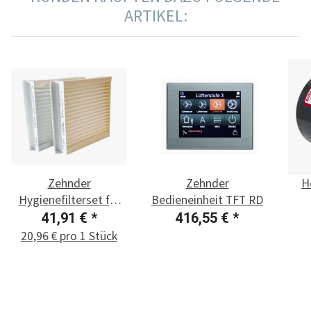
ARTIKEL:
Zehnder
Zehnder
H
Hygienefilterset für
Bedieneinheit TFT RD
Climos 200
Ve
41,91 €
*
416,55 €
*
20,96 € pro 1 Stück