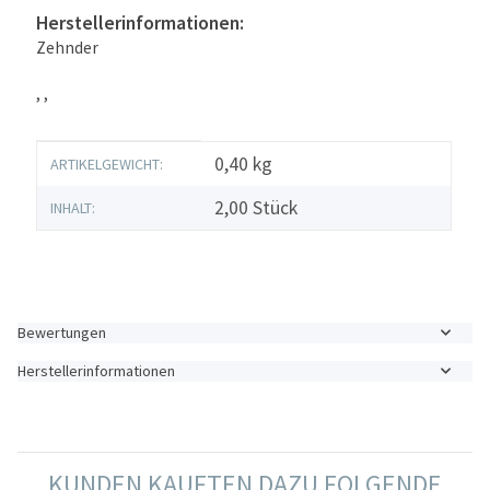
Herstellerinformationen:
Zehnder
, ,
Produkteigenschaft
Wert
0,40
kg
ARTIKELGEWICHT:
2,00 Stück
INHALT:
Bewertungen
Herstellerinformationen
KUNDEN KAUFTEN DAZU FOLGENDE