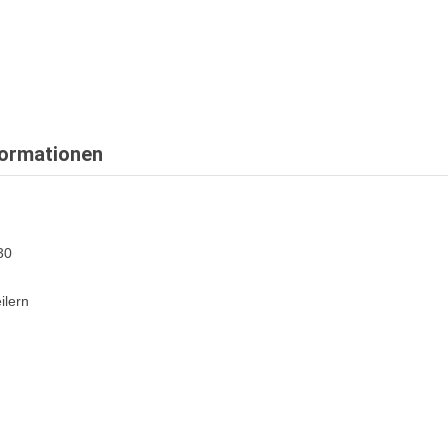
formationen
30
ilern