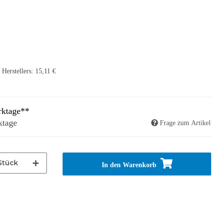
Herstellers
:
15,11 €
rktage**
ktage
Frage zum Artikel
Stück
In den Warenkorb