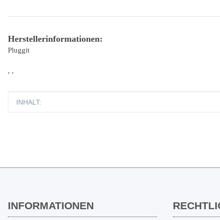
Herstellerinformationen:
Pluggit
, ,
Produkteigenschaft
Wert
INHALT:
INFORMATIONEN
RECHTLI