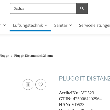
n
Lüftungstechnik
Sanitär
Serviceleistunge
Pluggit
Pluggit Distanzstück 23 mm
PLUGGIT DISTAN
ArtikelNr.:
VD523
GTIN:
4250064202964
HAN:
VD523