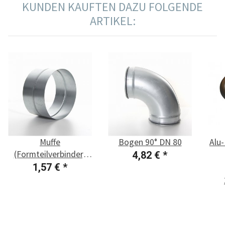
KUNDEN KAUFTEN DAZU FOLGENDE
ARTIKEL:
Muffe
Bogen 90° DN 80
Alu-
(Formteilverbinder)
4,82 €
*
DN 80
1,57 €
*