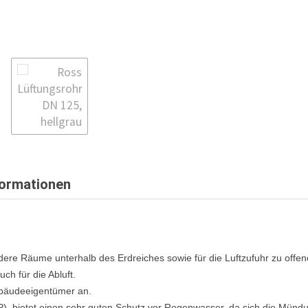
formationen
 andere Räume unterhalb des Erdreiches sowie
für die Luftzufuhr zu off
uch für die Abluft.
ebäudeeigentümer an.
PP), bietet einen sehr guten Schutz vor Regenwasser, da sich die Münd