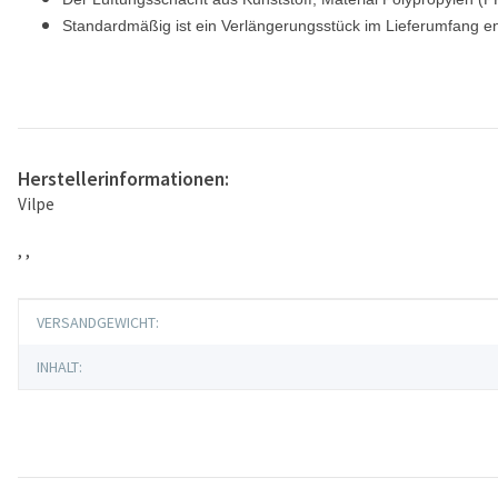
Standardmäßig ist ein Verlängerungsstück im Lieferumfang en
Herstellerinformationen:
Vilpe
, ,
Produkteigenschaft
Wert
VERSANDGEWICHT:
INHALT: