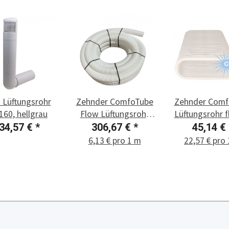
 Lüftungsrohr
Zehnder ComfoTube
Zehnder Comf
160, hellgrau
Flow Lüftungsrohr
Lüftungsrohr f
DN 90, 50 m
2 m
34,57 €
*
306,67 €
*
45,14 €
6,13 € pro 1 m
22,57 € pro