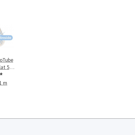
oTube
lat 51,
*
 1 m