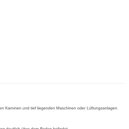
enen Kaminen und tief liegenden Maschinen oder Lüftungsanlagen.
ung
deutlich über dem Boden befindet.