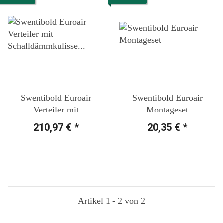
Swentibold Euroair
Swentibold Euroair
Verteiler mit
Montageset
Schalldämmkulisse DN
210,97 €
*
20,35 €
*
150, 6 x 75 mm
Artikel 1 - 2 von 2