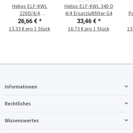
Helios ELF-KWL
Helios ELF-KWL 340 D
220D/4/4
4/4 Ersatzluftfilter G4
Po
Ersatzluftfilter G4
26,66 €
*
33,46 €
*
13,33 € pro 1 Stück
16,73 € pro 1 Stück
13
Informationen
Rechtliches
Wissenswertes