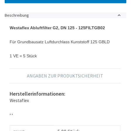
Beschreibung
Westaflex Abluftfilter G2, DN 125 - 125FILTGB02
Für Grundbausatz Luftdurchlass Kunststoff 125 GBLD
1 VE = 5 Stück
ANGABEN ZUR PRODUKTSICHERHEIT
Herstellerinformationen:
Westaflex
, ,
Produkteigenschaft
Wert