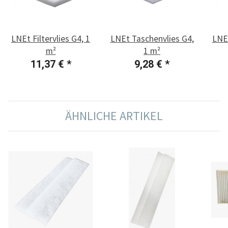
LNEt Filtervlies G4, 1
LNEt Taschenvlies G4,
LNEt
m²
1 m²
11,37 €
*
9,28 €
*
ÄHNLICHE ARTIKEL