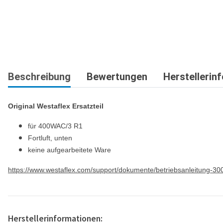
Beschreibung
Bewertungen
Herstellerin
Original Westaflex Ersatzteil
für 400WAC/3 R1
Fortluft, unten
keine aufgearbeitete Ware
https://www.westaflex.com/support/dokumente/betriebsanleitung-3
Herstellerinformationen: