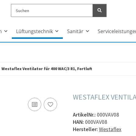
n
Lüftungstechnik
Sanitär
Serviceleistunge
Westaflex Ventilator für 400 WAC/3 R1, Fortluft
WESTAFLEX VENTILA
ArtikelNr.:
000VAV08
HAN:
000VAV08
Hersteller:
Westaflex