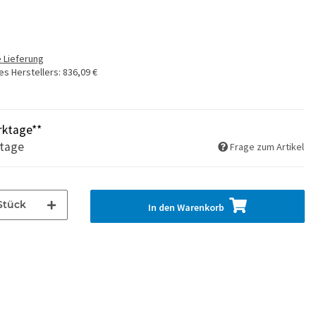
 Lieferung
es Herstellers
:
836,09 €
rktage**
ktage
Frage zum Artikel
Stück
In den Warenkorb