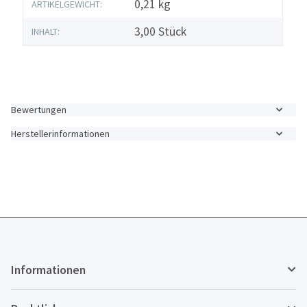
Produkteigenschaft
Wert
0,21
kg
ARTIKELGEWICHT:
3,00 Stück
INHALT:
Bewertungen
Herstellerinformationen
Informationen