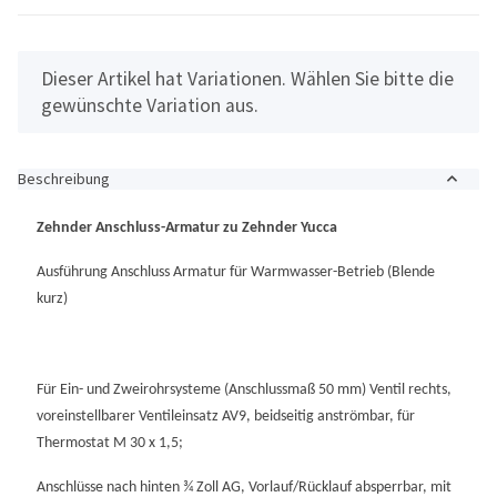
x
Dieser Artikel hat Variationen. Wählen Sie bitte die
gewünschte Variation aus.
Beschreibung
Zehnder Anschluss-Armatur zu Zehnder Yucca
Ausführung Anschluss Armatur für Warmwasser-Betrieb (Blende
kurz)
Für Ein- und Zweirohrsysteme (Anschlussmaß 50 mm) Ventil rechts,
voreinstellbarer Ventileinsatz AV9, beidseitig anströmbar, für
Thermostat M 30 x 1,5;
Anschlüsse nach hinten ¾ Zoll AG, Vorlauf/Rücklauf absperrbar, mit