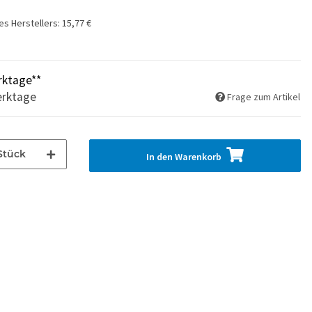
es Herstellers
:
15,77 €
rktage**
erktage
Frage zum Artikel
Stück
In den Warenkorb