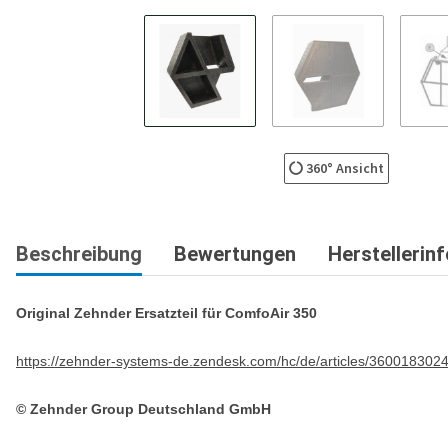
360° Ansicht
Beschreibung
Bewertungen
Herstellerin
Original Zehnder Ersatzteil für ComfoAir 350
https://zehnder-systems-de.zendesk.com/hc/de/articles/360018302
© Zehnder Group Deutschland GmbH