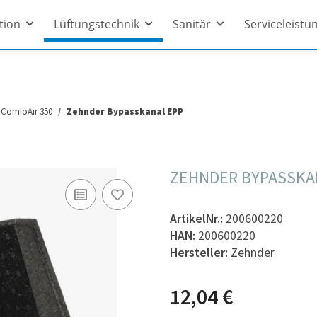
ation
Lüftungstechnik
Sanitär
Serviceleistu
ComfoAir 350
Zehnder Bypasskanal EPP
ZEHNDER BYPASSKA
ArtikelNr.:
200600220
HAN:
200600220
Hersteller:
Zehnder
12,04 €