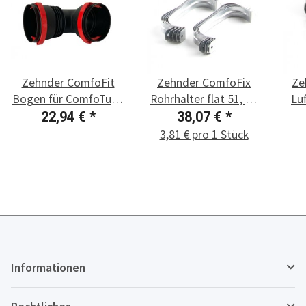
Zehnder ComfoFit
Zehnder ComfoFix
Ze
Bogen für ComfoTube
Rohrhalter flat 51, 10
Lu
DN 90, 90°
Stück
22,94 €
*
38,07 €
*
3,81 € pro 1 Stück
Informationen