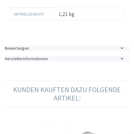
Produkteigenschaft
Wert
1,21
kg
ARTIKELGEWICHT:
Bewertungen
Herstellerinformationen
KUNDEN KAUFTEN DAZU FOLGENDE
ARTIKEL: