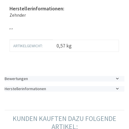
Herstellerinformationen:
Zehnder
, ,
Produkteigenschaft
Wert
0,57
kg
ARTIKELGEWICHT:
Bewertungen
Herstellerinformationen
KUNDEN KAUFTEN DAZU FOLGENDE
ARTIKEL: