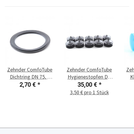
Zehnder ComfoTube
Zehnder ComfoTube
Ze
Dichtring DN 75, 1
Hygienestopfen DN
K
Stück
75, 10 Stück
2,70 €
*
35,00 €
*
3,50 € pro 1 Stück