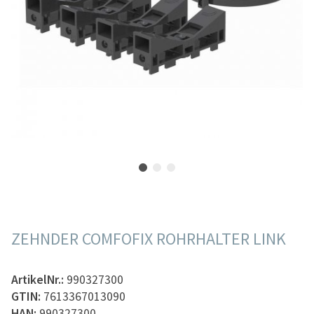
ZEHNDER COMFOFIX ROHRHALTER LINK
ArtikelNr.:
990327300
GTIN:
7613367013090
HAN:
990327300