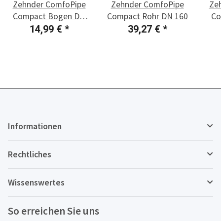
Zehnder ComfoPipe
Zehnder ComfoPipe
Ze
Compact Bogen DN
Compact Rohr DN 160
Co
160
14,99 €
*
39,27 €
*
Informationen
Rechtliches
Wissenswertes
So erreichen Sie uns