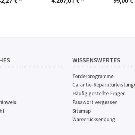
42,27 €
*
4.267,01 €
*
99,00 €
HES
WISSENSWERTES
Förderprogramme
Garantie-Reparaturleistung
Häufig gestellte Fragen
hinweis
Passwort vergessen
ht
Sitemap
Warenrücksendung