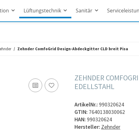
ation
Lüftungstechnik
Sanitär
Serviceleistu
ehnder
Zehnder ComfoGrid Design-Abdeckgitter CLD breit Pisa
ZEHNDER COMFOGRID
EDELLSTAHL
ArtikelNr.:
990320624
GTIN:
7640138030062
HAN:
990320624
Hersteller:
Zehnder