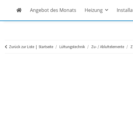
Angebot des Monats
Heizung
Install
Zurück zur Liste
Startseite
Lüftungstechnik
Zu- / Abluftelemente
Z