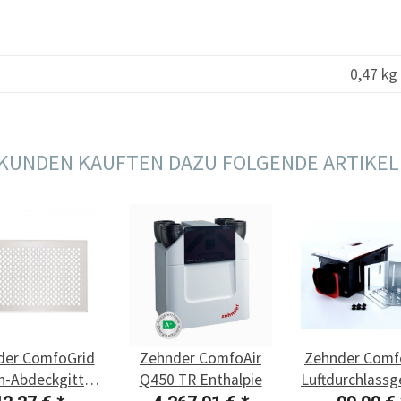
0,47
kg
KUNDEN KAUFTEN DAZU FOLGENDE ARTIKEL
der ComfoGrid
Zehnder ComfoAir
Zehnder Comf
n-Abdeckgitter
Q450 TR Enthalpie
Luftdurchlass
isa, Edelstahl
CLD-P DN 