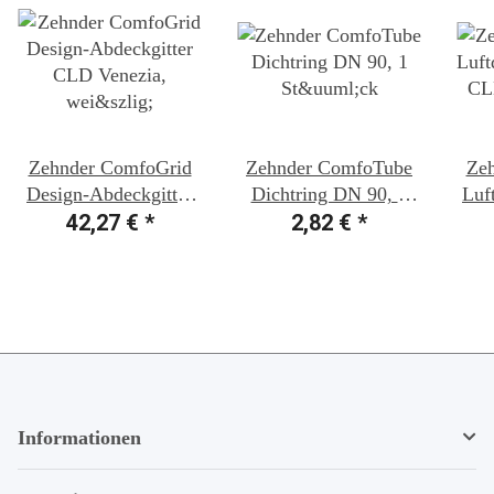
Zehnder ComfoGrid
Zehnder ComfoTube
Ze
Design-Abdeckgitter
Dichtring DN 90, 1
Luf
CLD Venezia, weiß
42,27 €
*
2,82 €
Stück
*
CLD
Informationen