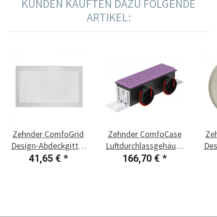
KUNDEN KAUFTEN DAZU FOLGENDE
ARTIKEL:
Zehnder ComfoGrid
Zehnder ComfoCase
Ze
Design-Abdeckgitter
Luftdurchlassgehäuse
Des
CLD Venezia, weiß
CLD-P DN 90, breit
CL
41,65 €
*
166,70 €
*