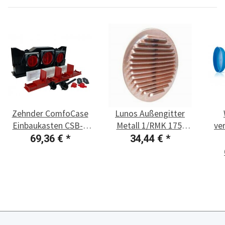
Zehnder ComfoCase
Lunos Außengitter
Einbaukasten CSB-P
Metall 1/RMK 175,
ve
400
Kupfer
69,36 €
*
34,44 €
*