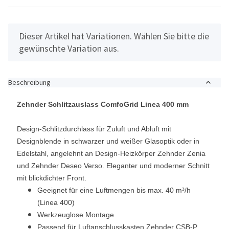
x
Dieser Artikel hat Variationen. Wählen Sie bitte die
gewünschte Variation aus.
Beschreibung
Zehnder Schlitzauslass ComfoGrid Linea 400 mm
Design-Schlitzdurchlass für Zuluft und Abluft mit
Designblende in schwarzer und weißer Glasoptik oder in
Edelstahl, angelehnt an Design-Heizkörper Zehnder Zenia
und Zehnder Deseo Verso. Eleganter und moderner Schnitt
mit blickdichter Front.
Geeignet für eine Luftmengen bis max. 40 m³/h
(Linea 400)
Werkzeuglose Montage
Passend für Luftanschlusskasten Zehnder CSB-P