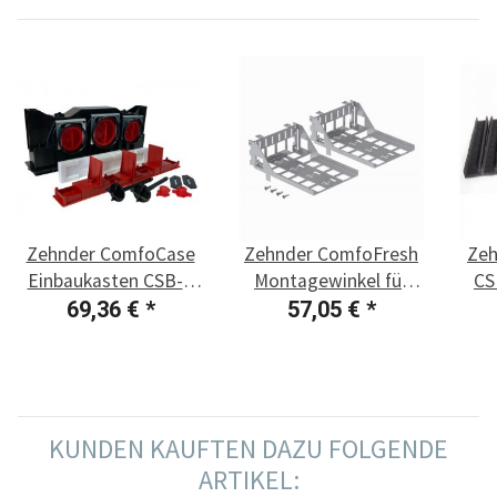
Zehnder ComfoCase
Zehnder ComfoFresh
Zeh
Einbaukasten CSB-P
Montagewinkel für
CS
400
Einbaukasten CSB-P
69,36 €
*
57,05 €
*
KUNDEN KAUFTEN DAZU FOLGENDE
ARTIKEL: