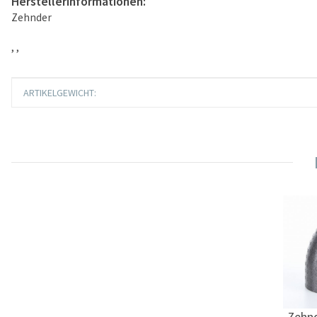
Herstellerinformationen:
Zehnder
, ,
Produkteigenschaft
Wert
ARTIKELGEWICHT:
Zehn