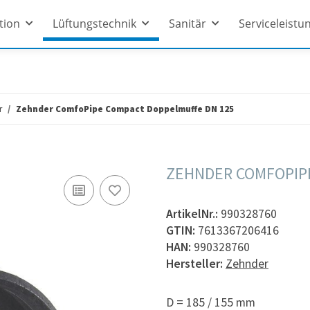
ation
Lüftungstechnik
Sanitär
Serviceleistu
r
Zehnder ComfoPipe Compact Doppelmuffe DN 125
ZEHNDER COMFOPIP
ArtikelNr.:
990328760
GTIN:
7613367206416
HAN:
990328760
Hersteller:
Zehnder
D = 185 / 155 mm