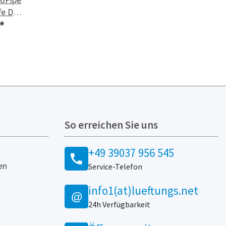
fe DN
*
So erreichen Sie uns
+49 39037 956 545
en
Service-Telefon
info1(at)lueftungs.net
@
24h Verfügbarkeit