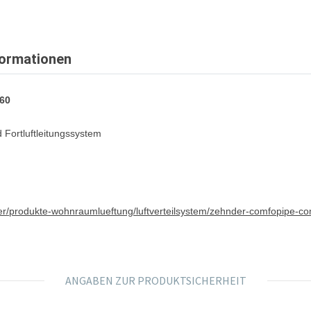
formationen
60
Fortluftleitungssystem
er/produkte-wohnraumlueftung/luftverteilsystem/zehnder-comfopipe-c
ANGABEN ZUR PRODUKTSICHERHEIT