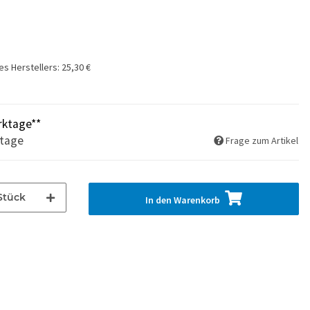
es Herstellers
:
25,30 €
rktage**
ktage
Frage zum Artikel
Stück
In den Warenkorb