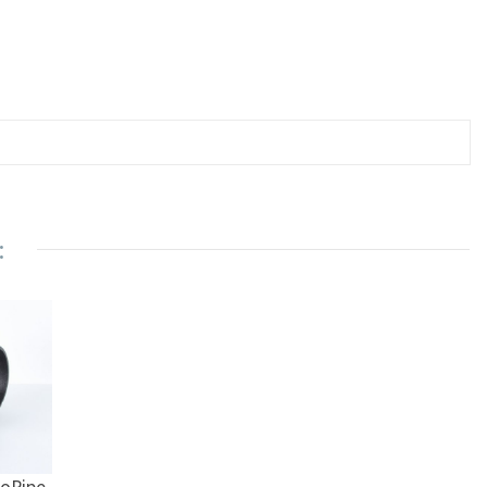
:
oPipe