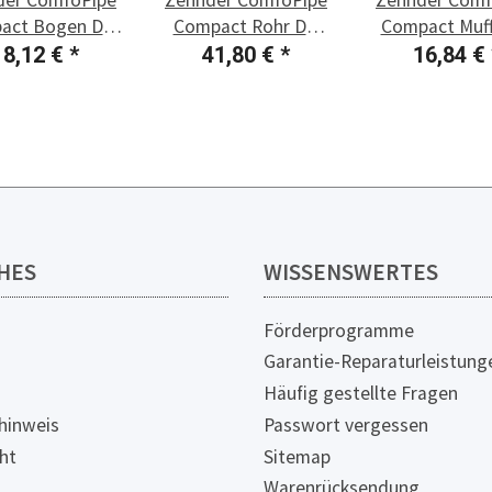
act Bogen DN
Compact Rohr DN
Compact Muf
125
125
125
18,12 €
*
41,80 €
*
16,84 €
HES
WISSENSWERTES
Förderprogramme
Garantie-Reparaturleistung
Häufig gestellte Fragen
hinweis
Passwort vergessen
ht
Sitemap
Warenrücksendung