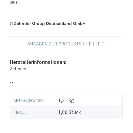
plus
© Zehnder Group Deutschland GmbH
ANGABEN ZUR PRODUKTSICHERHEIT
Herstellerinformationen:
Zehnder
, ,
Produkteigenschaft
Wert
1,31
kg
ARTIKELGEWICHT:
1,00 Stück
INHALT: