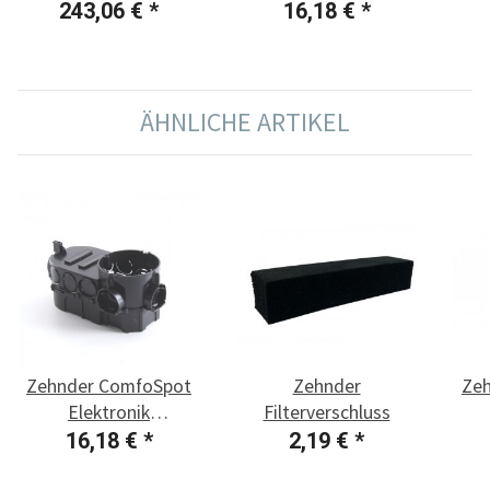
ComfoSpot Twin40
Unterputzeinbaudose
243,06 €
*
16,18 €
*
ÄHNLICHE ARTIKEL
Zehnder ComfoSpot
Zehnder
Ze
Elektronik
Filterverschluss
Unterputzeinbaudose
Lai
16,18 €
*
2,19 €
*