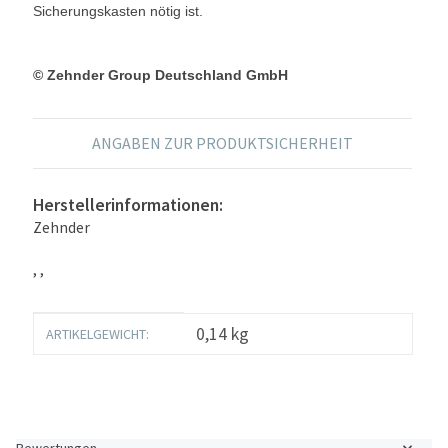
Sicherungskasten nötig ist.
© Zehnder Group Deutschland GmbH
ANGABEN ZUR PRODUKTSICHERHEIT
Herstellerinformationen:
Zehnder
, ,
Produkteigenschaft
Wert
0,14
kg
ARTIKELGEWICHT:
Bewertungen