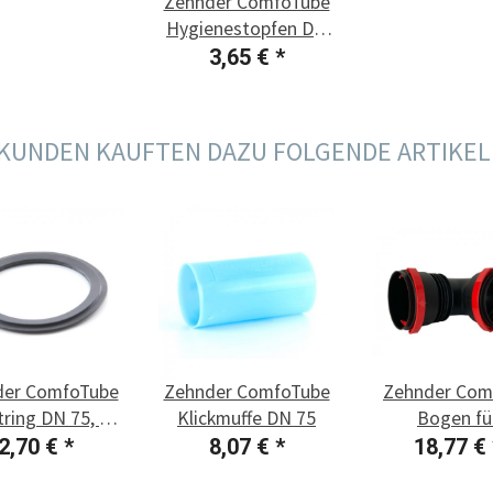
Zehnder ComfoTube
Hygienestopfen DN
75, 1 Stück
3,65 €
*
KUNDEN KAUFTEN DAZU FOLGENDE ARTIKEL
der ComfoTube
Zehnder ComfoTube
Zehnder Com
tring DN 75, 1
Klickmuffe DN 75
Bogen fü
Stück
ComfoTube D
2,70 €
*
8,07 €
*
18,77 €
90°