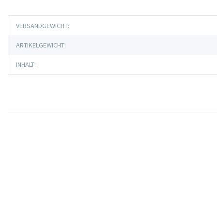
Produkteigenschaft
Wert
VERSANDGEWICHT:
ARTIKELGEWICHT:
INHALT: