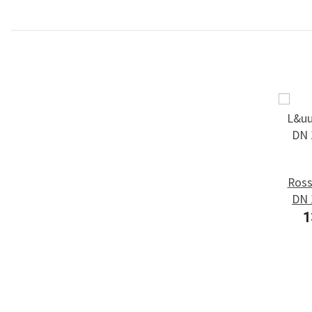
Ross
DN 
1