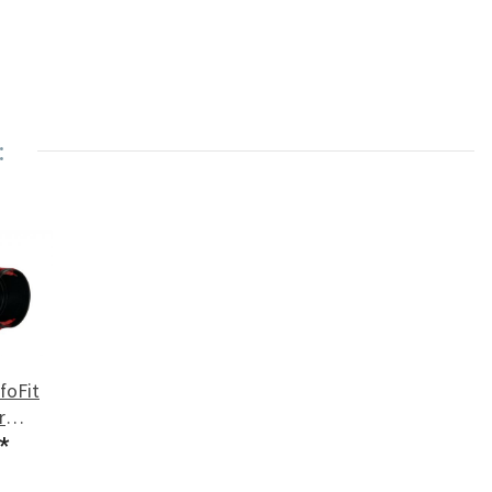
:
foFit
r
N 75,
*