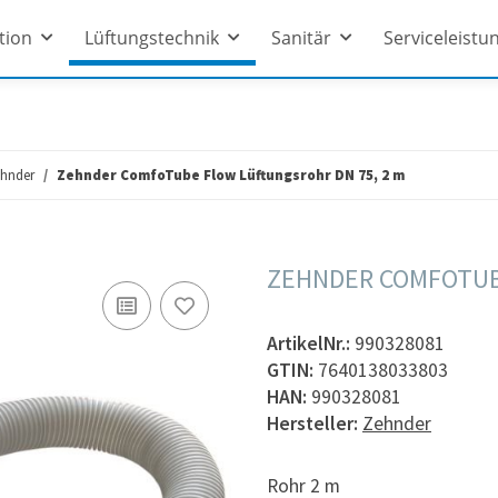
ation
Lüftungstechnik
Sanitär
Serviceleistu
hnder
Zehnder ComfoTube Flow Lüftungsrohr DN 75, 2 m
ZEHNDER COMFOTUB
ArtikelNr.:
990328081
GTIN:
7640138033803
HAN:
990328081
Hersteller:
Zehnder
Rohr 2 m