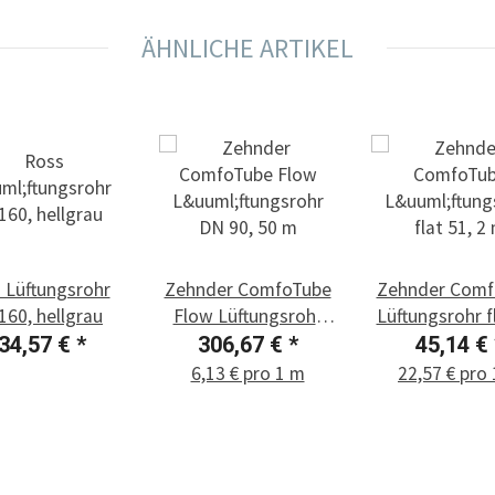
ÄHNLICHE ARTIKEL
 Lüftungsrohr
Zehnder ComfoTube
Zehnder Comf
160, hellgrau
Flow Lüftungsrohr
Lüftungsrohr f
DN 90, 50 m
2 m
34,57 €
*
306,67 €
*
45,14 €
6,13 € pro 1 m
22,57 € pro