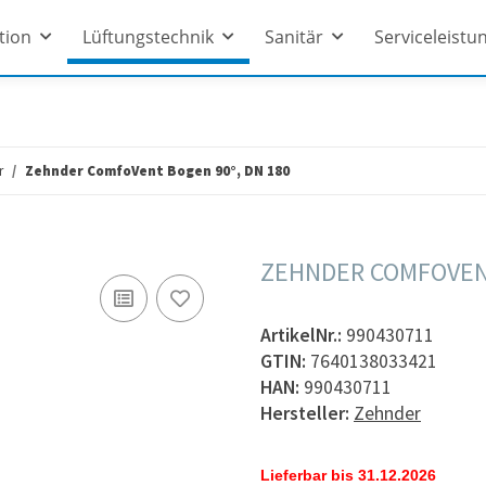
ation
Lüftungstechnik
Sanitär
Serviceleistu
r
Zehnder ComfoVent Bogen 90°, DN 180
ZEHNDER COMFOVENT
ArtikelNr.:
990430711
GTIN:
7640138033421
HAN:
990430711
Hersteller:
Zehnder
Lieferbar bis 31.12.2026