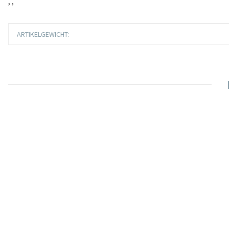
, ,
Produkteigenschaft
Wert
ARTIKELGEWICHT: