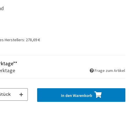
nd
es Herstellers
:
278,69 €
rktage**
erktage
Frage zum Artikel
Stück
In den Warenkorb