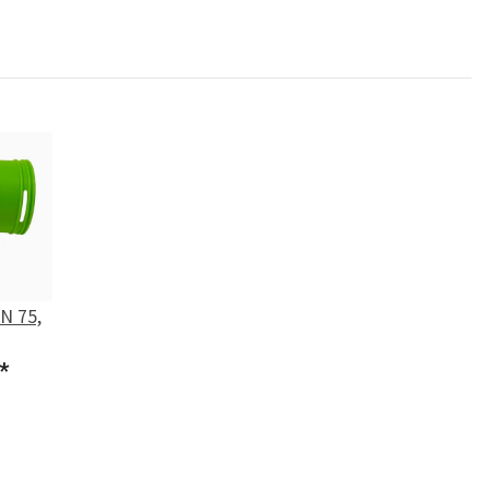
N 75,
*