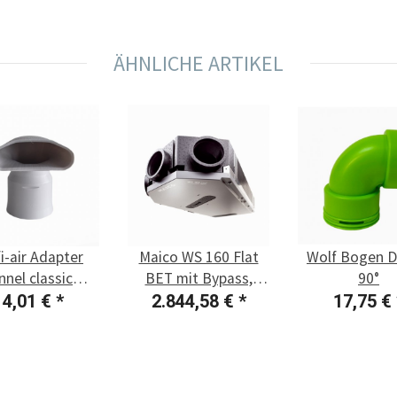
ÄHNLICHE ARTIKEL
i-air Adapter
Maico WS 160 Flat
Wolf Bogen D
nnel classic
BET mit Bypass,
90°
angbogen 90°,
Enthalpie
14,01 €
*
2.844,58 €
*
17,75 €
5 auf FK 130