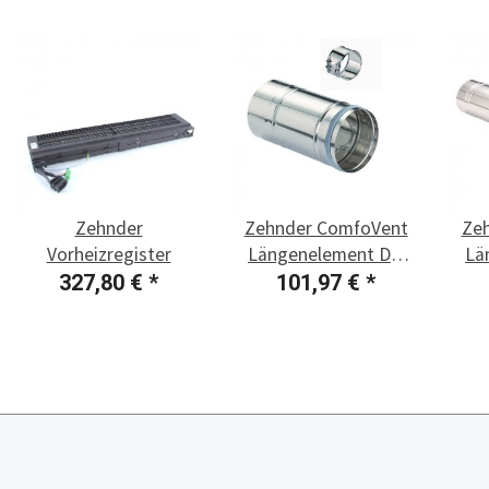
Zehnder
Zehnder ComfoVent
Ze
Vorheizregister
Längenelement DN
Lä
180, L = 360 mm
18
327,80 €
*
101,97 €
*