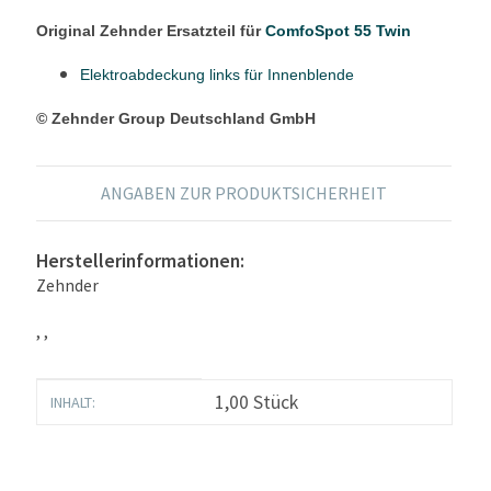
Original Zehnder Ersatzteil für
ComfoSpot 55 Twin
Elektroabdeckung links für Innenblende
© Zehnder Group Deutschland GmbH
ANGABEN ZUR PRODUKTSICHERHEIT
Herstellerinformationen:
Zehnder
, ,
Produkteigenschaft
Wert
1,00 Stück
INHALT: