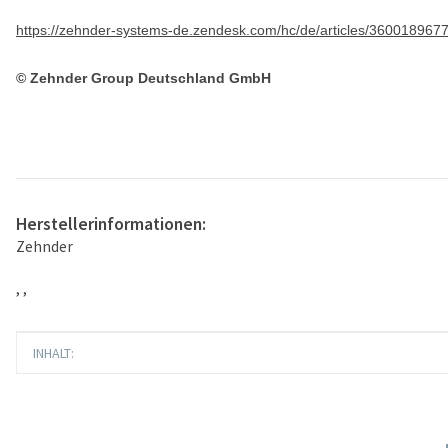
https://zehnder-systems-de.zendesk.com/hc/de/articles/360018967
© Zehnder Group Deutschland GmbH
Herstellerinformationen:
Zehnder
, ,
Produkteigenschaft
Wert
INHALT: