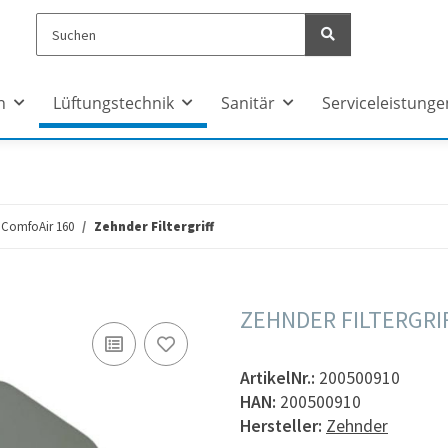
n
Lüftungstechnik
Sanitär
Serviceleistunge
ComfoAir 160
Zehnder Filtergriff
ZEHNDER FILTERGRI
ArtikelNr.:
200500910
HAN:
200500910
Hersteller:
Zehnder