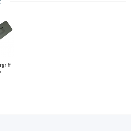
:
griff
*