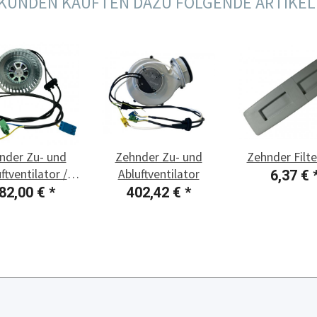
KUNDEN KAUFTEN DAZU FOLGENDE ARTIKEL
nder Zu- und
Zehnder Zu- und
Zehnder Filter
ftventilator /
Abluftventilator
6,37 €
er Aufkleber
82,00 €
*
402,42 €
*