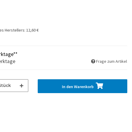
es Herstellers
:
12,60 €
rktage**
erktage
Frage zum Artikel
Stück
In den Warenkorb