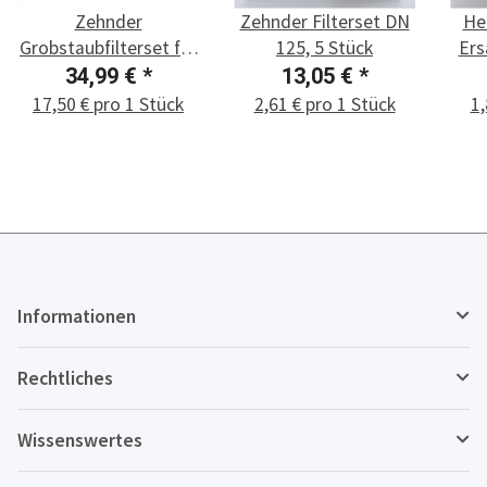
Zehnder
Zehnder Filterset DN
He
Grobstaubfilterset für
125, 5 Stück
Ers
ComfoAir 160
DLV
34,99 €
*
13,05 €
*
17,50 € pro 1 Stück
2,61 € pro 1 Stück
1,
Informationen
Rechtliches
Wissenswertes