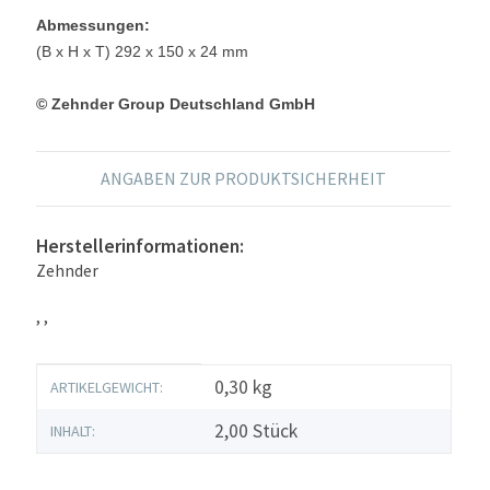
Abmessungen:
(B x H x T) 292 x 150 x 24 mm
© Zehnder Group Deutschland GmbH
ANGABEN ZUR PRODUKTSICHERHEIT
Herstellerinformationen:
Zehnder
, ,
Produkteigenschaft
Wert
0,30
kg
ARTIKELGEWICHT:
2,00 Stück
INHALT: